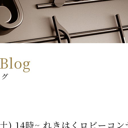
Blog
ログ
3(土) 14時~ れきはくロビーコ