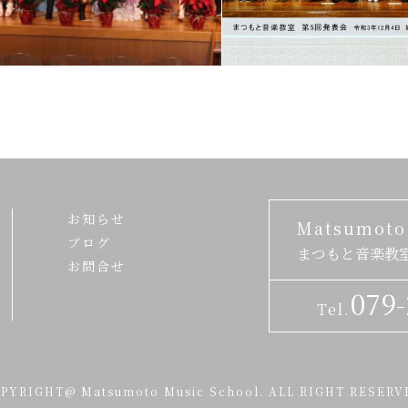
お知らせ
Matsumoto
ブログ
まつもと音楽教
お問合せ
079-
Tel.
PYRIGHT@ Matsumoto Music School.
ALL RIGHT RESERV