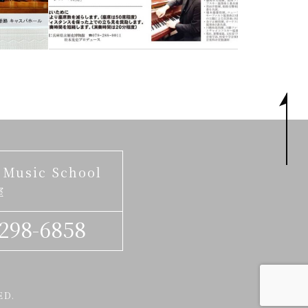
 Music School
室
298-6858
ED.